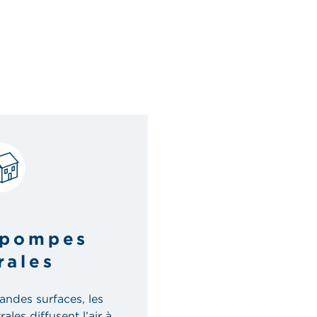
pompes
rales
andes surfaces, les
es diffusent l’air à