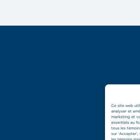
Ce site web uti
analyser et amé
marketing et vo
essentiels au f
tous les témoin
sur 'Accepter', 
les témoins str