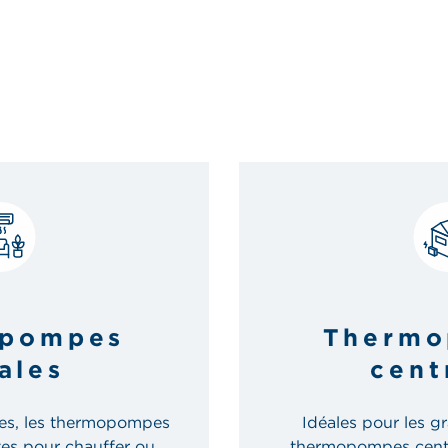
pompes
Thermo
ales
cent
es, les thermopompes
Idéales pour les gr
tes pour chauffer ou
thermopompes central