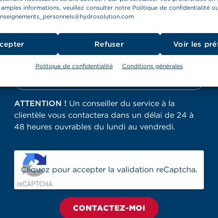
Laisser-nous vous contacter
 amples informations, veuillez consulter notre Politique de confidentialité o
enseignements_personnels@hydrosolution.com
Nom
*
cepter
Refuser
Voir les pr
Téléphone
*
Politique de confidentialité
Conditions générales
Courriel
ATTENTION !
Un conseiller du service à la
clientèle vous contactera dans un délai de 24 à
48 heures ouvrables du lundi au vendredi.
CAPTCHA
Cliquez pour accepter la validation reCaptcha.