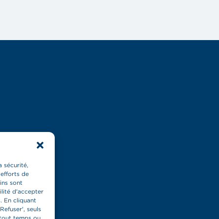
 sécurité,
 efforts de
ins sont
ilité d'accepter
. En cliquant
Refuser', seuls
 tout temps ou