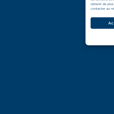
obtenir de plus
contacter au
r
Ac