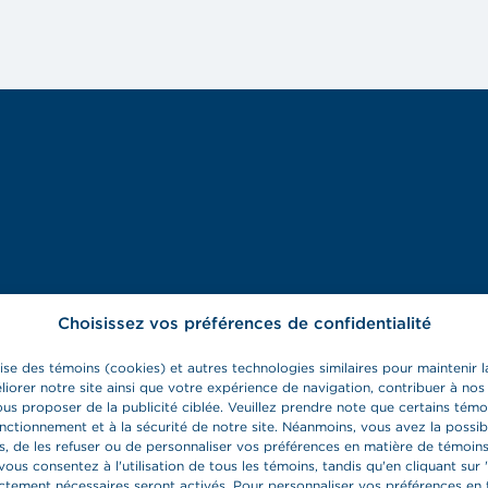
Choisissez vos préférences de confidentialité
lise des témoins (cookies) et autres technologies similaires pour maintenir la
liorer notre site ainsi que votre expérience de navigation, contribuer à nos
us proposer de la publicité ciblée. Veuillez prendre note que certains témo
onctionnement et à la sécurité de notre site. Néanmoins, vous avez la possib
s, de les refuser ou de personnaliser vos préférences en matière de témoins
vous consentez à l'utilisation de tous les témoins, tandis qu'en cliquant sur '
ictement nécessaires seront activés. Pour personnaliser vos préférences en