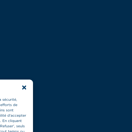
 sécurité,
 efforts de
ins sont
ilité d'accepter
. En cliquant
Refuser', seuls
 tout temps ou