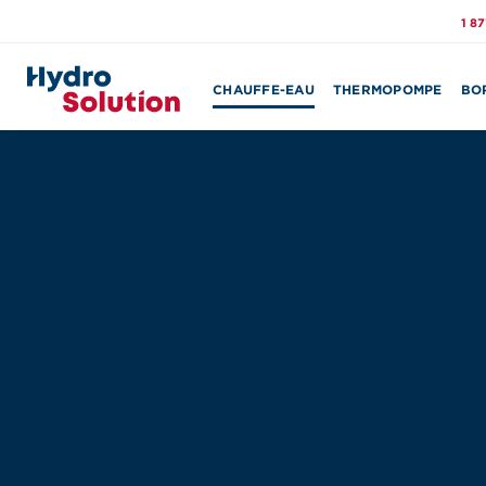
1 8
CHAUFFE-EAU
THERMOPOMPE
BO
Search
for: