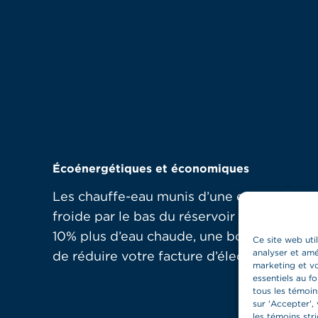
Écoénergétiques et économiques
Les chauffe-eau munis d’une entrée d’eau
froide par le bas du réservoir produisent
10% plus d’eau chaude, une bonne façon
Ce site web uti
analyser et amé
de réduire votre facture d’électricité!
marketing et vo
essentiels au f
tous les témoin
sur 'Accepter', 
les témoins str