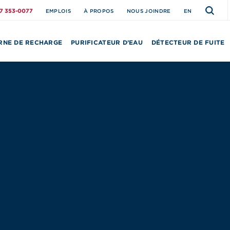
77 353-0077
EMPLOIS
À PROPOS
NOUS JOINDRE
EN
RNE DE RECHARGE
PURIFICATEUR D’EAU
DÉTECTEUR DE FUITE