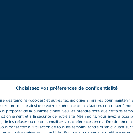
Choisissez vos préférences de confidentialité
lise des témoins (cookies) et autres technologies similaires pour maintenir la
liorer notre site ainsi que votre expérience de navigation, contribuer à nos
us proposer de la publicité ciblée. Veuillez prendre note que certains témo
onctionnement et à la sécurité de notre site. Néanmoins, vous avez la possib
s, de les refuser ou de personnaliser vos préférences en matière de témoins
vous consentez à l'utilisation de tous les témoins, tandis qu'en cliquant sur '
ictement nécessaires seront activés. Pour personnaliser vos préférences en