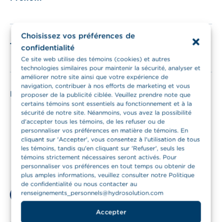
Choisissez vos préférences de
Téléphone
confidentialité
Ce site web utilise des témoins (cookies) et autres
technologies similaires pour maintenir la sécurité, analyser et
améliorer notre site ainsi que votre expérience de
navigation, contribuer à nos efforts de marketing et vous
Intérêts
proposer de la publicité ciblée. Veuillez prendre note que
certains témoins sont essentiels au fonctionnement et à la
Chauffe-eau
sécurité de notre site. Néanmoins, vous avez la possibilité
d'accepter tous les témoins, de les refuser ou de
Borne de recharge
personnaliser vos préférences en matière de témoins. En
Thermopompes
cliquant sur 'Accepter', vous consentez à l'utilisation de tous
les témoins, tandis qu'en cliquant sur 'Refuser', seuls les
Purificateur d'eau
témoins strictement nécessaires seront activés. Pour
personnaliser vos préférences en tout temps ou obtenir de
Détecteur de fuite
plus amples informations, veuillez consulter notre Politique
de confidentialité ou nous contacter au
renseignements_personnels@hydrosolution.com
Tout désélectionner
Accepter