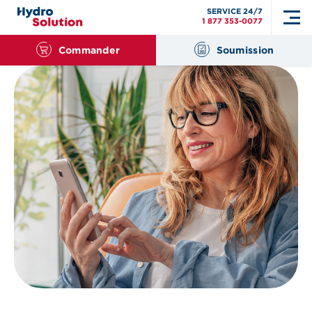
SERVICE 24/7
1 877 353-0077
Commander
Soumission
Search
for: