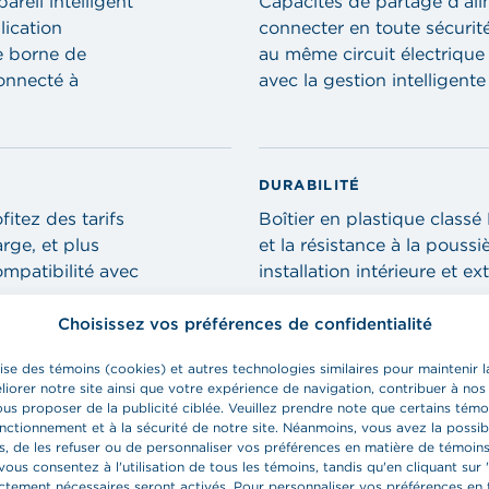
reil intelligent
Capacités de partage d’al
lication
connecter en toute sécurité
e borne de
au même circuit électriqu
onnecté à
avec la gestion intelligente
DURABILITÉ
itez des tarifs
Boîtier en plastique classé
arge, et plus
et la résistance à la poussi
mpatibilité avec
installation intérieure et ex
Choisissez vos préférences de confidentialité
lise des témoins (cookies) et autres technologies similaires pour maintenir la
liorer notre site ainsi que votre expérience de navigation, contribuer à nos
u’un ordinateur
us proposer de la publicité ciblée. Veuillez prendre note que certains témo
onctionnement et à la sécurité de notre site. Néanmoins, vous avez la possib
s, de les refuser ou de personnaliser vos préférences en matière de témoins
vous consentez à l'utilisation de tous les témoins, tandis qu'en cliquant sur '
ictement nécessaires seront activés. Pour personnaliser vos préférences en