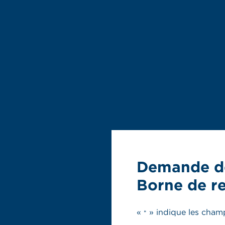
Demande d
Borne de r
«
» indique les cham
*