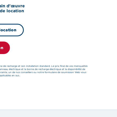
ain d'œuvre
 de location
 location
on
e de recharge et son installation standard. Le prix final de vos mensualités
panneau électrique et la borne de recharge électrique et la disponibilité de
crainte, un de nos conseillers ou notre formulaire de soumission Web vous
pplicables en sus.