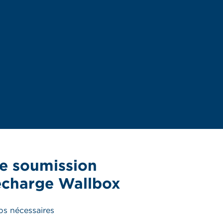
e soumission
echarge Wallbox
ps nécessaires