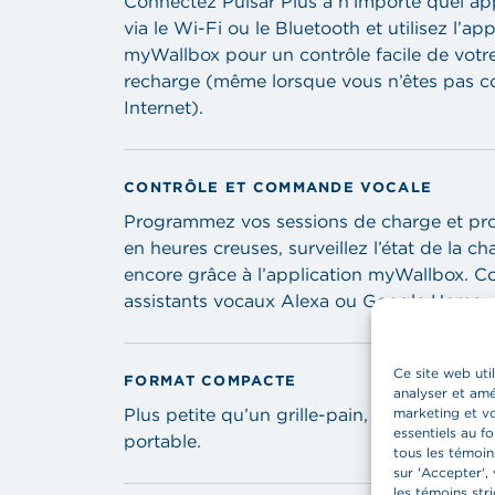
Connectez Pulsar Plus à n’importe quel appa
via le Wi-Fi ou le Bluetooth et utilisez l’app
myWallbox pour un contrôle facile de votr
recharge (même lorsque vous n’êtes pas c
Internet).
CONTRÔLE ET COMMANDE VOCALE
Programmez vos sessions de charge et prof
en heures creuses, surveillez l’état de la ch
encore grâce à l’application myWallbox. Co
assistants vocaux Alexa ou Google Home.
Ce site web uti
FORMAT COMPACTE
analyser et amé
Plus petite qu’un grille-pain, plus légère q
marketing et vo
essentiels au f
portable.
tous les témoin
sur 'Accepter', 
les témoins str