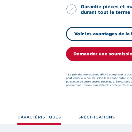
Garantie pièces et m
durant tout le terme
Voir les avantages de la
Demander une soumissi
* Le prix des mensualités affiché comprend la born
peut varier à la hausse selon la distance entre le 
puissance de votre entrée électrique. Soyez sans 
permettront d’avoir une idée plus précise. Taxes a
CARACTÉRISTIQUES
SPÉCIFICATIONS