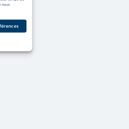
u nous
éférences